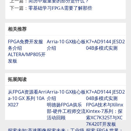
上一篇：
简历中最重要的部分是什么？
下一篇：
零基础学习FPGA需要了解那些
相关推荐
FPGA免费开发服
Arria-10 GX核心板
K7+AD9144 JESD2
务介绍
介绍
04B多模式实测
ALTERA/MP805开
发板
拓展阅读
从FPGA资源看Arri
Arria-10 GX核心板
K7+AD9144 JESD2
a-10 GX 系列 10A
介绍
04B多模式实测
X027
明德扬FPGA俱乐
FPGA技术与Xilinx
部-硬件工程师交流
Kintex-7系列：探
活动回顾
索XC7K325T与XC
7K420T开发板
探索未知:高速图像
探索未来：工业级
探索 FPGA 世界：