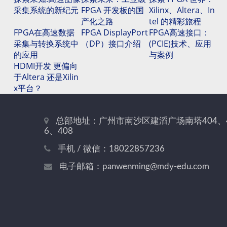
采集系统的新纪元
FPGA 开发板的国
Xilinx、Altera、In
产化之路
tel 的精彩旅程
FPGA在高速数据
FPGA DisplayPort
FPGA高速接口：
采集与转换系统中
（DP）接口介绍
(PCIE)技术、应用
的应用
与案例
HDMI开发 更偏向
于Altera 还是Xilin
x平台？
总部地址：广州市南沙区建滔广场南塔404、
6、408
手机 / 微信：18022857236
电子邮箱：panwenming@mdy-edu.com