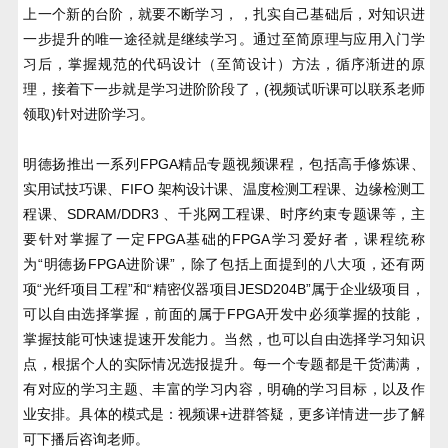
上一个新的台阶，就要不断学习，，扎实自己基础后，对知识进
一步提升的唯一途径就是继续学习。通过至简原理与应用入门学
习后，掌握规范的代码设计（至简设计）方法，循序渐进的原
(视频试听课可以联系老师
理，接着下一步就是学习进阶阶段了，
领取)针对进阶学习。
明德扬推出一系列FPGA精品专题视频课程，包括高手修炼课、
实用试技巧课、FIFO 架构设计课、温度检测工程课、边缘检测工
程课、SDRAM/DDR3 、千兆网工程课、时序约束专题课等，主
要针对掌握了一定FPGA基础的FPGA学习爱好者，课程统称
为“明德扬FPGA进阶课”，除了包括上面提到的八大项，还有两
项“光纤项目工程”和“精密仪器项目JESD204B”属于企业级项目，
可以自由选择掌握，前面的属于FPGA开发中必须掌握的技能，
掌握技能可快速提速开发能力。当然，也可以自由选择学习知识
点，根据个人的实际情况选报提升。每一个专题都是干货满满，
有对应的学习主题、丰富的学习内容，明确的学习目标，以及作
业安排。具体的模式是：视频课+进群答疑，更多详情进一步了解
可下播后咨询老师。