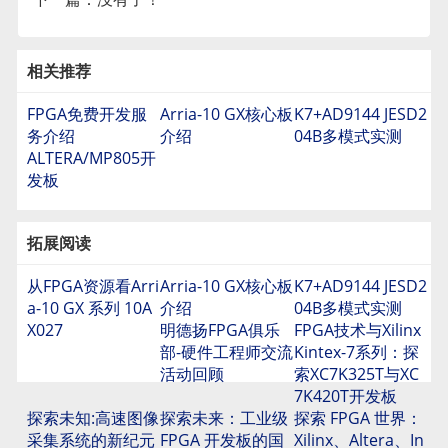
相关推荐
FPGA免费开发服
Arria-10 GX核心板
K7+AD9144 JESD2
务介绍
介绍
04B多模式实测
ALTERA/MP805开
发板
拓展阅读
从FPGA资源看Arri
Arria-10 GX核心板
K7+AD9144 JESD2
a-10 GX 系列 10A
介绍
04B多模式实测
X027
明德扬FPGA俱乐
FPGA技术与Xilinx
部-硬件工程师交流
Kintex-7系列：探
活动回顾
索XC7K325T与XC
7K420T开发板
探索未知:高速图像
探索未来：工业级
探索 FPGA 世界：
采集系统的新纪元
FPGA 开发板的国
Xilinx、Altera、In