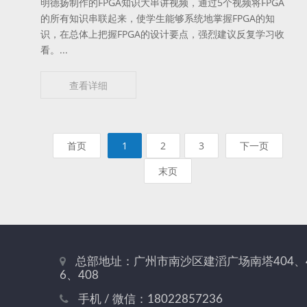
明德扬制作的FPGA知识大串讲视频，通过5个视频将FPGA
的所有知识串联起来，使学生能够系统地掌握FPGA的知
识，在总体上把握FPGA的设计要点，强烈建议反复学习收
看。...
查看详细
首页
1
2
3
下一页
末页
总部地址：广州市南沙区建滔广场南塔404、
6、408
手机 / 微信：18022857236