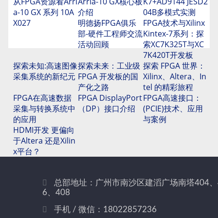
从FPGA资源看Arri
Arria-10 GX核心板
K7+AD9144 JESD2
a-10 GX 系列 10A
介绍
04B多模式实测
X027
明德扬FPGA俱乐
FPGA技术与Xilinx
部-硬件工程师交流
Kintex-7系列：探
活动回顾
索XC7K325T与XC
7K420T开发板
探索未知:高速图像
探索未来：工业级
探索 FPGA 世界：
采集系统的新纪元
FPGA 开发板的国
Xilinx、Altera、In
产化之路
tel 的精彩旅程
FPGA在高速数据
FPGA DisplayPort
FPGA高速接口：
采集与转换系统中
（DP）接口介绍
(PCIE)技术、应用
的应用
与案例
HDMI开发 更偏向
于Altera 还是Xilin
x平台？
总部地址：广州市南沙区建滔广场南塔404、
6、408
手机 / 微信：18022857236