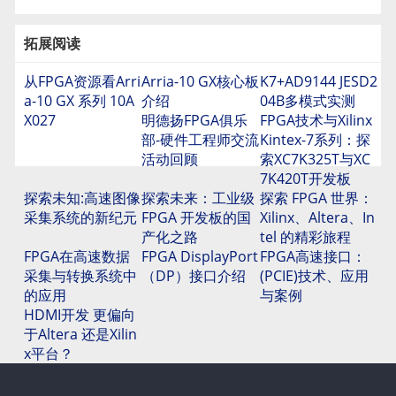
拓展阅读
从FPGA资源看Arri
Arria-10 GX核心板
K7+AD9144 JESD2
a-10 GX 系列 10A
介绍
04B多模式实测
X027
明德扬FPGA俱乐
FPGA技术与Xilinx
部-硬件工程师交流
Kintex-7系列：探
活动回顾
索XC7K325T与XC
7K420T开发板
探索未知:高速图像
探索未来：工业级
探索 FPGA 世界：
采集系统的新纪元
FPGA 开发板的国
Xilinx、Altera、In
产化之路
tel 的精彩旅程
FPGA在高速数据
FPGA DisplayPort
FPGA高速接口：
采集与转换系统中
（DP）接口介绍
(PCIE)技术、应用
的应用
与案例
HDMI开发 更偏向
于Altera 还是Xilin
x平台？