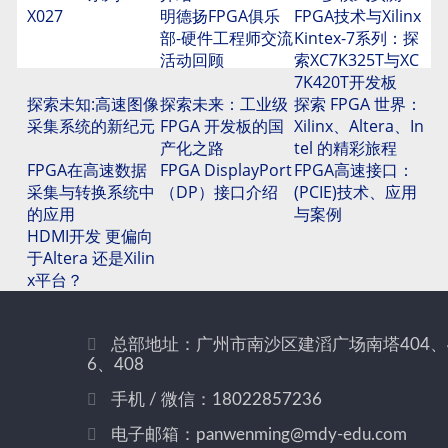
X027
明德扬FPGA俱乐
FPGA技术与Xilinx
部-硬件工程师交流
Kintex-7系列：探
活动回顾
索XC7K325T与XC
7K420T开发板
探索未知:高速图像
探索未来：工业级
探索 FPGA 世界：
采集系统的新纪元
FPGA 开发板的国
Xilinx、Altera、In
产化之路
tel 的精彩旅程
FPGA在高速数据
FPGA DisplayPort
FPGA高速接口：
采集与转换系统中
（DP）接口介绍
(PCIE)技术、应用
的应用
与案例
HDMI开发 更偏向
于Altera 还是Xilin
x平台？
总部地址：广州市南沙区建滔广场南塔404、
6、408
手机 / 微信：18022857236
电子邮箱：panwenming@mdy-edu.com