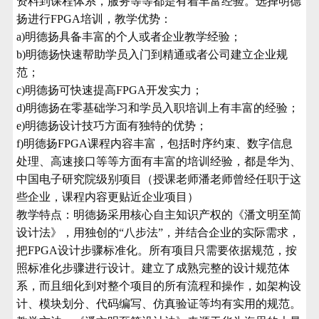
资料到课程体系，服务等等都是有着丰富经验。选择明德
扬进行
FPGA培训
，教学优势：
a)明德扬具备丰富的个人或者企业
教学
经验；
b)明德扬快速帮助学员入门到精通或者公司建立企业规
范；
c)明德扬可快速提高
FPGA开发
实力；
d)明德扬在
零基础学习
和学员入职培训上有丰富的经验；
e)明德扬设计技巧方面有独特的优势；
f)明德扬FPGA
课程内容丰富，包括时序约束、数字信息
处理、高速接口等等方面有丰富的培训经验，都是华为、
中国电子研究院级别项目
（
授课老师
潘老师
曾经
任职于这
些企业
，
课程内容更贴近企业项目
）
教学特点：
明德扬采用核心自主知识产权的《潘文明至简
设计法》，用独创的“八步法”，并结合企业的实际需求，
把FPGA设计步骤标准化。所有项目只需要依据规范，按
照标准化步骤进行设计。建立了成熟完整的设计规范体
系，而且细化到对整个项目的所有流程和操作，如架构设
计、模块划分、代码编写、仿真验证等均有实用的规范。