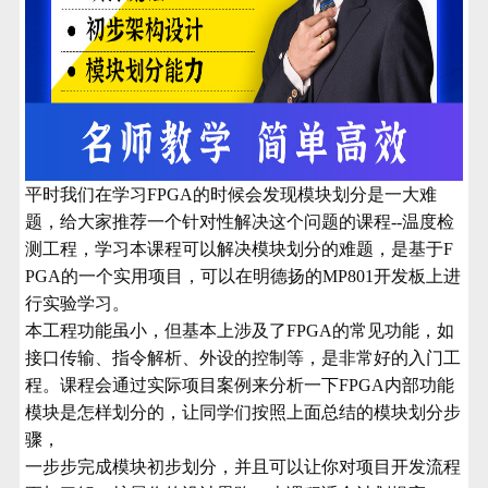
平时我们
在学习
FPGA
的时候会发现模块划分是一大难
题，给大家推荐一个针对性解决这个问题的课程--温度检
测工程，学习本课程可以解决模块划分的难题，是基于
F
PGA
的一个实用项目，可以在明德扬的
MP801
开发板
上进
行实验学习。
本工程功能虽小，但基本上涉及了
FPGA
的常见功能，如
接口传输、指令解析、外设的控制等，是
非常好
的入门工
程。
课程会
通过实际项目案例来分析一下
FPGA
内部功能
模块是怎样划分的
，让同学们
按照上面总结的模块划分步
骤，
一步步完成模块初步划分
，并且可以让你对项目开发流程