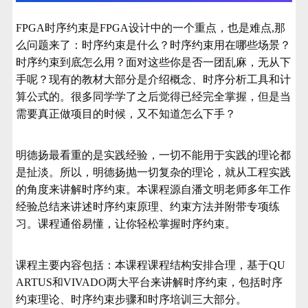
FPGA时序约束是FPGA设计中的一个重点，也是难点,那
么问题来了：
时序约束是什么？时序约束用在哪些场景？
时序约束到底怎么用？
面对这些你是否一团乱麻，无从下
手呢？
现有的教材大部分是介绍概念、时序分析工具和计
算公式的。很多同学学了之后觉得已经完全掌握，但是当
需要真正做项目的时候，又不知道怎么下手？
明德扬最看重的是实践经验，一切不能用于实践的理论都
是扯淡。所以，明德扬抛一切复杂的理论，就从工程实践
的角度来讲解时序约束。本课程源自潘文明老师多年工作
经验总结来讲述时序约束原理、约束方法并附带专项练
习。课程通俗易懂，让你轻松掌握时序约束。
课程主要内容包括：本课程课程结构安排合理，基于QU
ARTUS和VIVADO两大平台来讲解时序约束，包括时序
约束理论、时序约束步骤和时序培训三大部分。