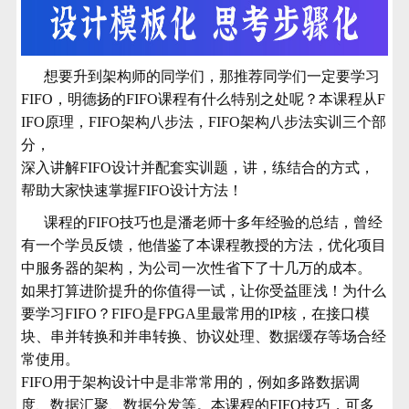
想要升到架构师的同学们，那推荐同学们一定要学习
FIFO，明德扬的FIFO课程有什么特别之处呢？本课程从
F
IFO
原理，FIFO架构八步法，FIFO架构八步法实训三个部
分，
深入讲解FIFO设计并配套实训题，讲
，
练结合的方式，
帮助大家快速掌握
FIFO
设计方法
！
课程的
FIFO
技巧也是潘老师十多年经验的总结，
曾经
有一个学员反馈，他借鉴
了
本课程教授的方法，优化项目
中服务器的架构，为公司一次性省下了十几万的成本。
如果打算进阶提升的你值得一试，让你受益匪浅！为什么
要学习FIFO？FIFO是FPGA里最常用的IP核，在接口模
块、串并转换和并串转换、协议处理、数据缓存等场合经
常使用。
FIFO用于架构设计中是非常常用的，例如多路数据调
度、数据汇聚、数据分发等。本课程的FIFO技巧，可多