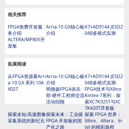
相关推荐
FPGA免费开发服
Arria-10 GX核心板
K7+AD9144 JESD2
务介绍
介绍
04B多模式实测
ALTERA/MP805开
发板
拓展阅读
从FPGA资源看Arri
Arria-10 GX核心板
K7+AD9144 JESD2
a-10 GX 系列 10A
介绍
04B多模式实测
X027
明德扬FPGA俱乐
FPGA技术与Xilinx
部-硬件工程师交流
Kintex-7系列：探
活动回顾
索XC7K325T与XC
7K420T开发板
探索未知:高速图像
探索未来：工业级
探索 FPGA 世界：
采集系统的新纪元
FPGA 开发板的国
Xilinx、Altera、In
产化之路
tel 的精彩旅程