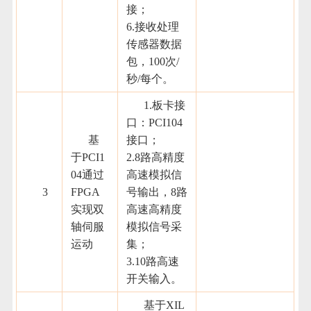
接；
6.接收处理
传感器数据
包，100次/
秒/每个。
1.板卡接
口：PCI104
基
接口；
于PCI1
2.8路高精度
04通过
高速模拟信
3
FPGA
号输出，8路
实现双
高速高精度
轴伺服
模拟信号采
运动
集；
3.10路高速
开关输入。
基于XIL