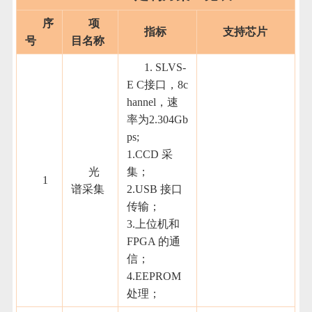
序
项
指标
支持芯片
号
目名称
1. SLVS-
E C接口，8c
hannel，速
率为2.304Gb
ps;
1.CCD 采
光
集；
1
谱采集
2.USB 接口
传输；
3.上位机和
FPGA 的通
信；
4.EEPROM
处理；