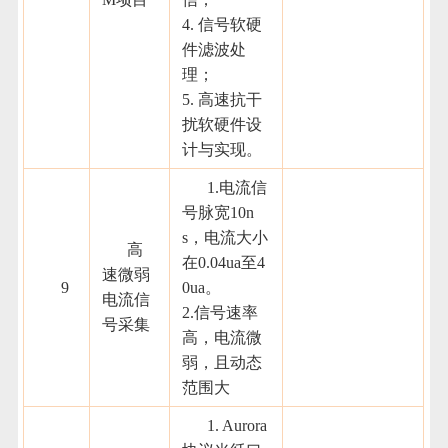
4. 信号软硬
件滤波处
理；
5. 高速抗干
扰软硬件设
计与实现。
1.电流信
号脉宽10n
s，电流大小
高
在0.04ua至4
速微弱
9
0ua。
电流信
2.信号速率
号采集
高，电流微
弱，且动态
范围大
1. Aurora