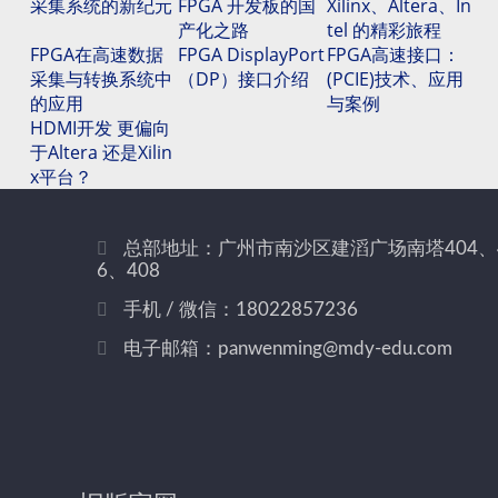
采集系统的新纪元
FPGA 开发板的国
Xilinx、Altera、In
产化之路
tel 的精彩旅程
FPGA在高速数据
FPGA DisplayPort
FPGA高速接口：
采集与转换系统中
（DP）接口介绍
(PCIE)技术、应用
的应用
与案例
HDMI开发 更偏向
于Altera 还是Xilin
x平台？
总部地址：广州市南沙区建滔广场南塔404、
6、408
手机 / 微信：18022857236
电子邮箱：panwenming@mdy-edu.com