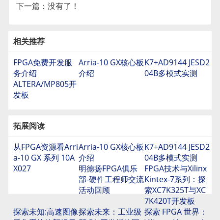
下一篇：没有了！
相关推荐
FPGA免费开发服
Arria-10 GX核心板
K7+AD9144 JESD2
务介绍
介绍
04B多模式实测
ALTERA/MP805开
发板
拓展阅读
从FPGA资源看Arri
Arria-10 GX核心板
K7+AD9144 JESD2
a-10 GX 系列 10A
介绍
04B多模式实测
X027
明德扬FPGA俱乐
FPGA技术与Xilinx
部-硬件工程师交流
Kintex-7系列：探
活动回顾
索XC7K325T与XC
7K420T开发板
探索未知:高速图像
探索未来：工业级
探索 FPGA 世界：