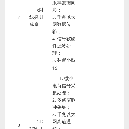
采样数据同
x射
步；
7
线探测
3. 千兆以太
成像
网数据传
输；
4. 信号软硬
件滤波处
理；
5. 装置小型
化。
1. 微小
电荷信号采
集处理；
2. 多路窄脉
冲采集；
3. 千兆以太
GE
网高速通
8
M项目
信；