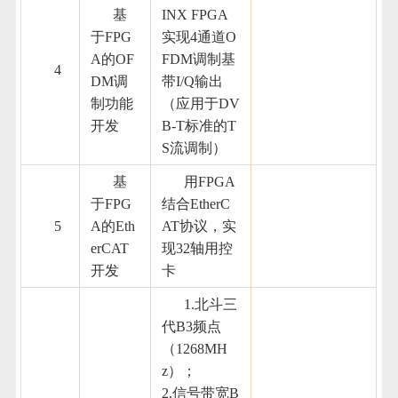
基
INX FPGA
于FPG
实现4通道O
A的OF
FDM调制基
4
DM调
带I/Q输出
制功能
（应用于DV
开发
B-T标准的T
S流调制）
基
用FPGA
于FPG
结合EtherC
5
A的Eth
AT协议，实
erCAT
现32轴用控
开发
卡
1.北斗三
代B3频点
（1268MH
z）；
2.信号带宽B