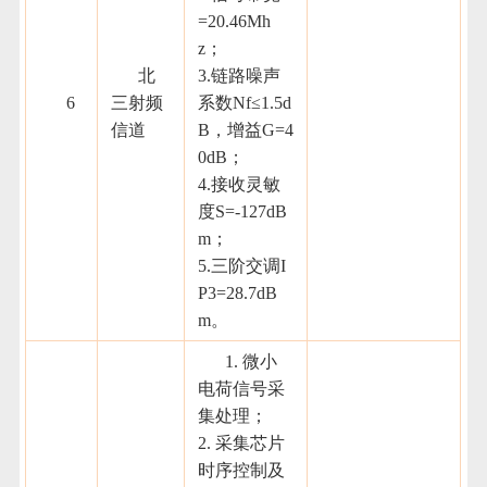
=20.46Mh
z；
北
3.链路噪声
6
三射频
系数Nf≤1.5d
信道
B，增益G=4
0dB；
4.接收灵敏
度S=-127dB
m；
5.三阶交调I
P3=28.7dB
m。
1. 微小
电荷信号采
集处理；
2. 采集芯片
时序控制及