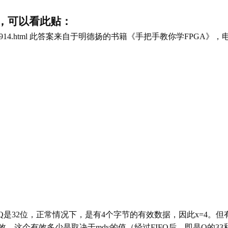
题，可以看此贴：
914.html
此答案来自于明德扬的书籍《手把手教你学
FPGA
》，
的Q是32位，正常情况下，是有4个字节的有效数据，因此x=4
效，
这个有效多少是取决于mdy的值（经过FIFO后，即是Q的3