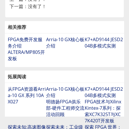
下一篇：没有了！
相关推荐
FPGA免费开发服
Arria-10 GX核心板
K7+AD9144 JESD2
务介绍
介绍
04B多模式实测
ALTERA/MP805开
发板
拓展阅读
从FPGA资源看Arri
Arria-10 GX核心板
K7+AD9144 JESD2
a-10 GX 系列 10A
介绍
04B多模式实测
X027
明德扬FPGA俱乐
FPGA技术与Xilinx
部-硬件工程师交流
Kintex-7系列：探
活动回顾
索XC7K325T与XC
7K420T开发板
探索未知:高速图像
探索未来：工业级
探索 FPGA 世界：