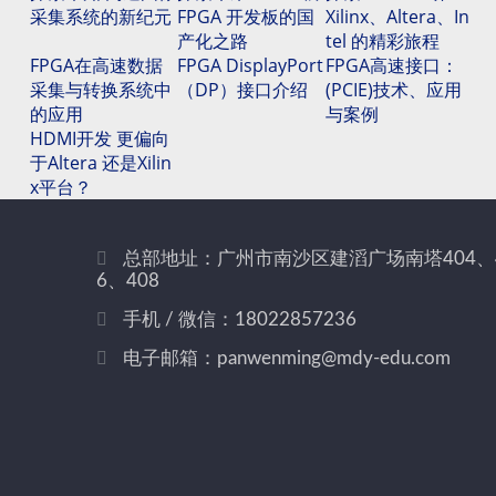
采集系统的新纪元
FPGA 开发板的国
Xilinx、Altera、In
产化之路
tel 的精彩旅程
FPGA在高速数据
FPGA DisplayPort
FPGA高速接口：
采集与转换系统中
（DP）接口介绍
(PCIE)技术、应用
的应用
与案例
HDMI开发 更偏向
于Altera 还是Xilin
x平台？
总部地址：广州市南沙区建滔广场南塔404、
6、408
手机 / 微信：18022857236
电子邮箱：panwenming@mdy-edu.com