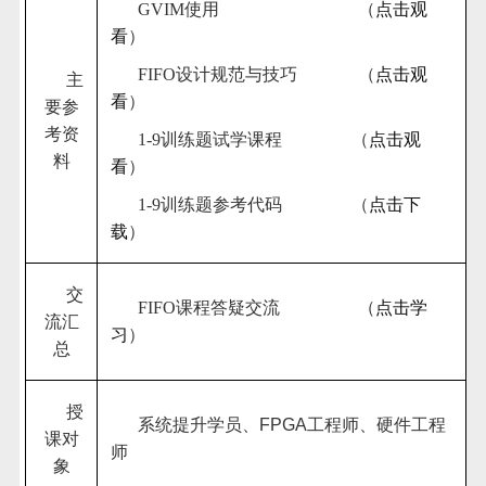
GVIM使用
（
点击观
看
）
FIFO设计规范与技巧
（
点击观
主
看
）
要参
考资
1-9训练题试学课程
（
点击观
料
看
）
1-9训练题参考代码
（
点击下
载
）
交
FIFO课程答疑交流
（
点击学
流汇
习
）
总
授
系统提升学员、
FPGA
工程师、硬件工程
课对
师
象