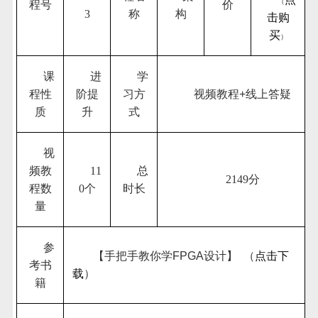
（
程号
价
3
称
构
击购
买
）
课
进
学
程性
阶提
习方
视频教程
+
线上答疑
质
升
式
视
频教
11
总
2149分
程数
0个
时长
量
参
【手把手教你学
FPGA
设计】
（
点击下
考书
载
）
籍