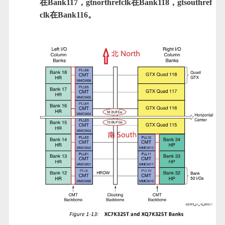
在Bank117，gtnorthrefclk在Bank118，gtsouthref
clk在Bank116。