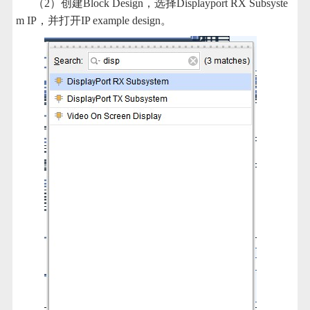
（2）创建Block Design，选择Displayport RX Subsyste
m IP，并打开IP example design。