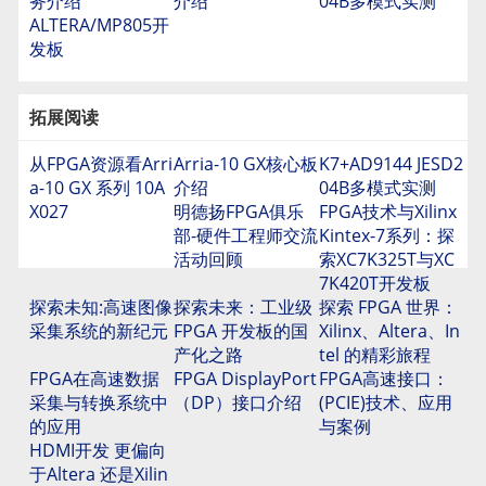
务介绍
介绍
04B多模式实测
ALTERA/MP805开
发板
拓展阅读
从FPGA资源看Arri
Arria-10 GX核心板
K7+AD9144 JESD2
a-10 GX 系列 10A
介绍
04B多模式实测
X027
明德扬FPGA俱乐
FPGA技术与Xilinx
部-硬件工程师交流
Kintex-7系列：探
活动回顾
索XC7K325T与XC
7K420T开发板
探索未知:高速图像
探索未来：工业级
探索 FPGA 世界：
采集系统的新纪元
FPGA 开发板的国
Xilinx、Altera、In
产化之路
tel 的精彩旅程
FPGA在高速数据
FPGA DisplayPort
FPGA高速接口：
采集与转换系统中
（DP）接口介绍
(PCIE)技术、应用
的应用
与案例
HDMI开发 更偏向
于Altera 还是Xilin