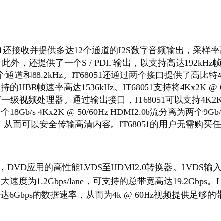
51还接收并提供多达12个通道的I2S数字音频输出，采样率高
外，还提供了一个S / PDIF输出，以支持高达192kH
道和88.2kHz。IT68051还通过两个接口提供了高比
R帧速率高达1536kHz。IT68051支持将4Kx2K @ 60/5
视频处理器。通过输出接口，IT68051可以支持4K2K @ 
4Kx2K @ 50/60Hz HDMI2.0b流分离为两个9Gb/s 2
，从而可以安全传输高清内容。IT68051的用户无需购买任
），DVD应用的高性能LVDS至HDMI2.0转换器。LVD
1.2Gbps/lane，可支持的总带宽高达19.2Gbps。
6Gbps的数据速率，从而为4k @ 60Hz视频提供足够的带