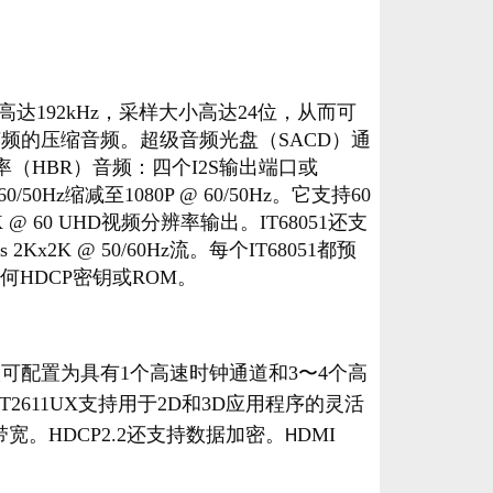
达192kHz，采样大小高达24位，从而可
z帧频的压缩音频。超级音频光盘（SACD）通
特率（HBR）音频：四个I2S输出端口或
0Hz缩减至1080P @ 60/50Hz。它支持60
60 UHD视频分辨率输出。IT68051还支
Kx2K @ 50/60Hz流。每个IT68051都预
何HDCP密钥或ROM。
S输入可配置为具有1个高速时钟通道和3〜4个高
LT2611UX支持用于2D和3D应用程序的灵活
宽。HDCP2.2
还支持数据加密。
DMI
H