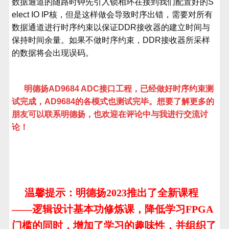
数据通道的随路时钟先引入锁相环在接到我们配置好的
S
elect IO IP
核，但是这样做会导致时序出错，需要对所有
数据通道进行时序约束以保证
DDR
接收器的建立时间与
保持时间余量。如果不做时序约束，
DDR
接收器所采样
的数据将会出现误码。
明德扬
AD9684 ADC
接口工程，已经做好时序约束测
试完成，
AD9684
的各模式也测试完毕。想要了解更多的
朋友可以联系明德扬，也欢迎在评论中与我进行交流讨
论！
温馨提示：明德扬2023推出了全新课程
——逻辑设计基本功修炼课，降低学习FPGA
门槛的同时，增加了学习的趣味性，并组织了