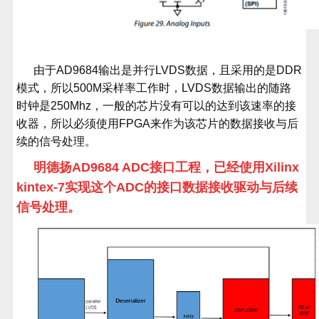
由于
AD9684
输出是并行
LVDS
数据，且采用的是
DDR
模式，所以
500M
采样率工作时，
LVDS
数据输出的随路
时钟是
250Mhz
，一般的芯片没有可以的达到该速率的接
收器，所以必须使用
FPGA
来作为该芯片的数据接收与后
续的信号处理。
明德扬
AD9684 ADC
接口工程，已经使用
Xilinx
kintex-7
实现这个
ADC
的接口数据接收驱动与后续
信号处理。