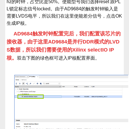
hz
的时钟，占空比是
50%
。使能型号我们选择
reset
跟
PL
L
锁定标志信号
locked
。由于
AD9684
的触发时钟输入是
需要
LVDS
电平，所以我们在这里使能差分信号，点击
OK
生成
IP
核。
AD9684触发时钟配置完后，我们配置该芯片的
接收器，由于这里
AD9684
是并行
DDR
模式的
LVD
S
数据，所以我们需要使用的
Xilinx selectIO IP
核。
双击下图的绿色框可进入
IP
核配置界面。