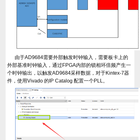
由于
AD9684
需要外部触发时钟输入，需要板卡上的
外部基准时钟输入，通过
FPGA
内部的锁相环倍频产生一
个时钟输出，以触发
AD9684
采样数据，对于
Kintex-7
器
件，使用
Vivado
的
IP Catalog
配置一个
PLL
。