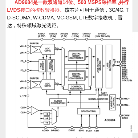
AD9684是一款双通道
14
位、
500 MSPS
采样率
,
并行
LVDS
接口的模数转换器。
该芯片可用于通信，
3G/4G, T
D-SCDMA, W-CDMA, MC-GSM, LTE
数字接收机，雷
达，特殊
领域激光测距。