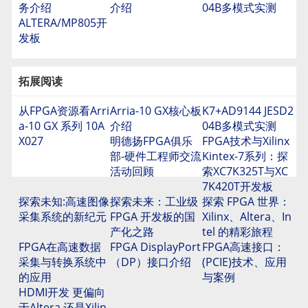
务介绍
介绍
04B多模式实测
ALTERA/MP805开
发板
拓展阅读
从FPGA资源看Arri
Arria-10 GX核心板
K7+AD9144 JESD2
a-10 GX 系列 10A
介绍
04B多模式实测
X027
明德扬FPGA俱乐
FPGA技术与Xilinx
部-硬件工程师交流
Kintex-7系列：探
活动回顾
索XC7K325T与XC
7K420T开发板
探索未知:高速图像
探索未来：工业级
探索 FPGA 世界：
采集系统的新纪元
FPGA 开发板的国
Xilinx、Altera、In
产化之路
tel 的精彩旅程
FPGA在高速数据
FPGA DisplayPort
FPGA高速接口：
采集与转换系统中
（DP）接口介绍
(PCIE)技术、应用
的应用
与案例
HDMI开发 更偏向
于Altera 还是Xilin