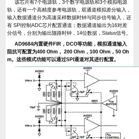
该芯片有
7
个电源轨，
3
个数字电源轨和
3
个模拟电源
轨，还有一个高精度参考电源轨，双通道模拟差分输入，
输入数据通道分为高速采样数据时钟与同步信号输入，还
有
SPI
控制
ADC
芯片配置通道；数据通道输出为
16
对差
分信号，分别为输出随路时钟，
14
位数据，
Status
信号。
AD9684内置硬件
FIR
，
DCO
等功能，模拟通道输入
阻抗可配置为
400 Ohm
，
200 Ohm
，
100 Ohm
，
50 Oh
m
。这些模式功能可以通过
SPI
通道对其进行配置。