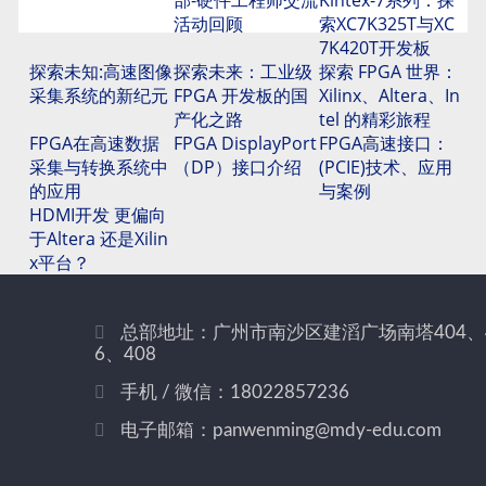
活动回顾
索XC7K325T与XC
7K420T开发板
探索未知:高速图像
探索未来：工业级
探索 FPGA 世界：
采集系统的新纪元
FPGA 开发板的国
Xilinx、Altera、In
产化之路
tel 的精彩旅程
FPGA在高速数据
FPGA DisplayPort
FPGA高速接口：
采集与转换系统中
（DP）接口介绍
(PCIE)技术、应用
的应用
与案例
HDMI开发 更偏向
于Altera 还是Xilin
x平台？
总部地址：广州市南沙区建滔广场南塔404、
6、408
手机 / 微信：18022857236
电子邮箱：panwenming@mdy-edu.com