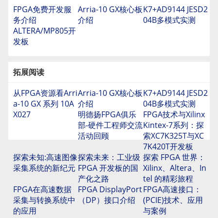
FPGA免费开发服
Arria-10 GX核心板
K7+AD9144 JESD2
务介绍
介绍
04B多模式实测
ALTERA/MP805开
发板
拓展阅读
从FPGA资源看Arri
Arria-10 GX核心板
K7+AD9144 JESD2
a-10 GX 系列 10A
介绍
04B多模式实测
X027
明德扬FPGA俱乐
FPGA技术与Xilinx
部-硬件工程师交流
Kintex-7系列：探
活动回顾
索XC7K325T与XC
7K420T开发板
探索未知:高速图像
探索未来：工业级
探索 FPGA 世界：
采集系统的新纪元
FPGA 开发板的国
Xilinx、Altera、In
产化之路
tel 的精彩旅程
FPGA在高速数据
FPGA DisplayPort
FPGA高速接口：
采集与转换系统中
（DP）接口介绍
(PCIE)技术、应用
的应用
与案例