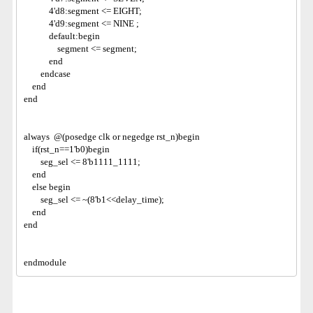
            4'd8:segment <= EIGHT;
            4'd9:segment <= NINE ;
            default:begin
                segment <= segment;
            end
        endcase
    end
end
always  @(posedge clk or negedge rst_n)begin
    if(rst_n==1'b0)begin
        seg_sel <= 8'b1111_1111;
    end
    else begin
        seg_sel <= ~(8'b1<<delay_time);
    end
end
endmodule