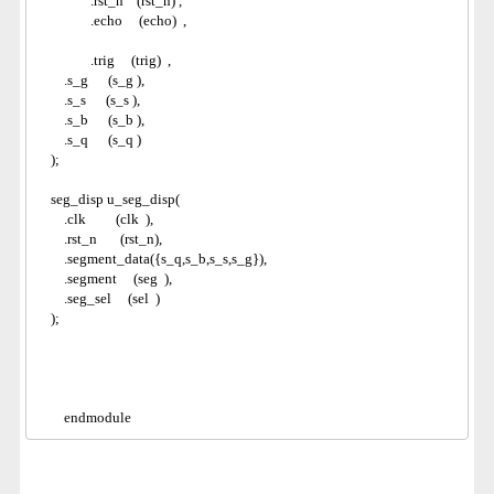
                .rst_n    (rst_n) ,
                .echo     (echo)  ,
                .trig     (trig)  ,
        .s_g      (s_g ),
        .s_s      (s_s ),
        .s_b      (s_b ),
        .s_q      (s_q ) 
    );
    seg_disp u_seg_disp(
        .clk         (clk  ),
        .rst_n       (rst_n),
        .segment_data({s_q,s_b,s_s,s_g}),
        .segment     (seg  ),
        .seg_sel     (sel  ) 
    );
        endmodule