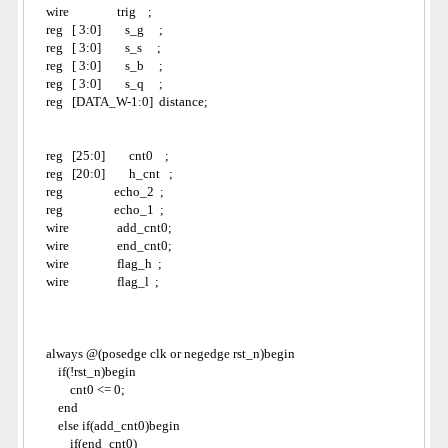
    wire                trig    ;
    reg   [ 3:0]        s_g     ;    
    reg   [ 3:0]        s_s     ;    
    reg   [ 3:0]        s_b     ;    
    reg   [ 3:0]        s_q     ;    
    reg   [DATA_W-1:0]  distance;
    reg   [25:0]        cnt0    ;
    reg   [20:0]        h_cnt   ;
    reg                 echo_2  ;
    reg                 echo_1  ;
    wire                add_cnt0;
    wire                end_cnt0;         
    wire                flag_h  ;
    wire                flag_l  ;
    always @(posedge clk or negedge rst_n)begin
        if(!rst_n)begin
            cnt0 <= 0;
        end
        else if(add_cnt0)begin
            if(end_cnt0)