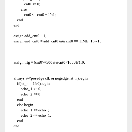
                cnt0 <= 0;
            else
                cnt0 <= cnt0 + 1'b1;
        end
    end
    assign add_cnt0 = 1;       
    assign end_cnt0 = add_cnt0 && cnt0 == TIME_1S - 1;
    assign trig = (cnt0>=500&&cnt0<1000)?1:0;
    always  @(posedge clk or negedge rst_n)begin
        if(rst_n==1'b0)begin
            echo_1 <= 0;
            echo_2 <= 0;
        end
        else begin
            echo_1 <= echo  ;
            echo_2 <= echo_1;
        end
    end