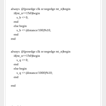
    always  @(posedge clk or negedge rst_n)begin
        if(rst_n==1'b0)begin
            s_b <= 0;
        end
        else begin
            s_b <= (distance/100)%10;
        end
    end
    always  @(posedge clk or negedge rst_n)begin
        if(rst_n==1'b0)begin
            s_q <= 0;
        end
        else begin
            s_q <= (distance/1000)%10;
        end
    end