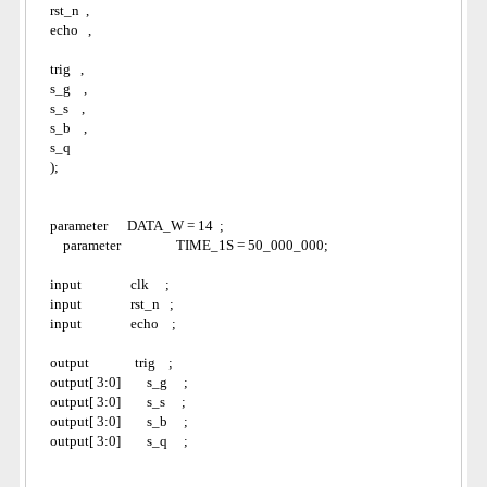
    rst_n  ,
    echo   ,
    trig   ,
    s_g    ,
    s_s    ,
    s_b    ,
    s_q      
    );
    parameter      DATA_W = 14  ;
        parameter                 TIME_1S = 50_000_000;
    input               clk     ;
    input               rst_n   ;
    input               echo    ;
    output              trig    ;
    output[ 3:0]        s_g     ;    
    output[ 3:0]        s_s     ;    
    output[ 3:0]        s_b     ;    
    output[ 3:0]        s_q     ;    