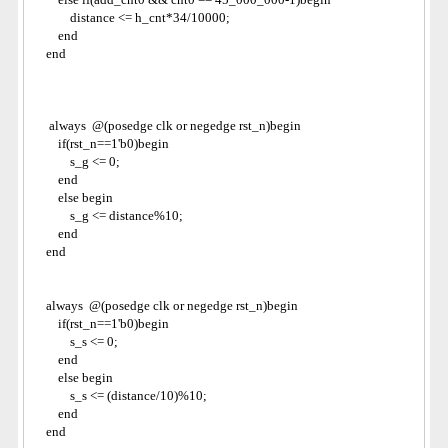
            distance <= h_cnt*34/10000;
        end
    end
     always  @(posedge clk or negedge rst_n)begin
        if(rst_n==1'b0)begin
            s_g <= 0;
        end
        else begin
            s_g <= distance%10;
        end
    end
    always  @(posedge clk or negedge rst_n)begin
        if(rst_n==1'b0)begin
            s_s <= 0;
        end
        else begin
            s_s <= (distance/10)%10;
        end
    end  