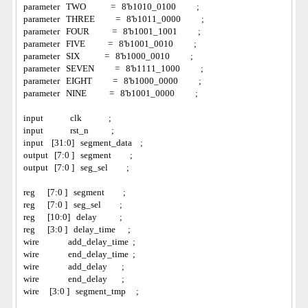
parameter   TWO            =   8'b1010_0100          ;
parameter   THREE          =   8'b1011_0000          ;
parameter   FOUR           =   8'b1001_1001          ;
parameter   FIVE           =   8'b1001_0010          ;
parameter   SIX            =   8'b1000_0010          ;
parameter   SEVEN          =   8'b1111_1000          ;
parameter   EIGHT          =   8'b1000_0000          ;
parameter   NINE           =   8'b1001_0000          ;
input             clk             ;         
input             rst_n           ;   
input    [31:0]   segment_data    ;
output   [7:0 ]   segment         ; 
output   [7:0 ]   seg_sel         ;
reg      [7:0 ]   segment         ;
reg      [7:0 ]   seg_sel         ;
reg      [10:0]   delay           ;
reg      [3:0 ]   delay_time      ;
wire              add_delay_time  ;
wire              end_delay_time  ;
wire              add_delay       ;
wire              end_delay       ;
wire     [3:0 ]   segment_tmp     ;