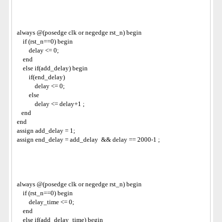
always @(posedge clk or negedge rst_n) begin 
    if (rst_n==0) begin
        delay <= 0; 
    end
    else if(add_delay) begin
        if(end_delay)
            delay <= 0; 
        else
            delay <= delay+1 ;
   end
end
assign add_delay = 1;
assign end_delay = add_delay  && delay == 2000-1 ;
always @(posedge clk or negedge rst_n) begin 
    if (rst_n==0) begin
        delay_time <= 0; 
    end
    else if(add_delay_time) begin