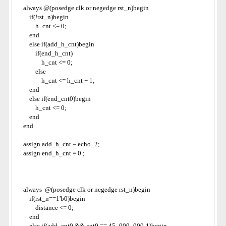
    always @(posedge clk or negedge rst_n)begin
        if(!rst_n)begin
            h_cnt <= 0;
        end
        else if(add_h_cnt)begin
            if(end_h_cnt)
                h_cnt <= 0;
            else
                h_cnt <= h_cnt + 1;
        end
        else if(end_cnt0)begin
            h_cnt <= 0;
        end
    end
    assign add_h_cnt = echo_2;       
    assign end_h_cnt = 0 ;   
    always  @(posedge clk or negedge rst_n)begin
        if(rst_n==1'b0)begin
            distance <= 0;
        end
        else if(add_cnt0 && cnt0 == 45_000_000-1)begin