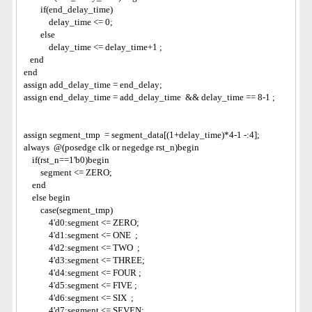
        if(end_delay_time)
            delay_time <= 0; 
        else
            delay_time <= delay_time+1 ;
   end
end
assign add_delay_time = end_delay;
assign end_delay_time = add_delay_time  && delay_time == 8-1 ;
assign segment_tmp  = segment_data[(1+delay_time)*4-1 -:4];
always  @(posedge clk or negedge rst_n)begin
    if(rst_n==1'b0)begin
        segment <= ZERO;
    end
    else begin
        case(segment_tmp)
            4'd0:segment <= ZERO;
            4'd1:segment <= ONE  ;
            4'd2:segment <= TWO  ;
            4'd3:segment <= THREE;
            4'd4:segment <= FOUR ;
            4'd5:segment <= FIVE ;
            4'd6:segment <= SIX  ;
            4'd7:segment <= SEVEN;