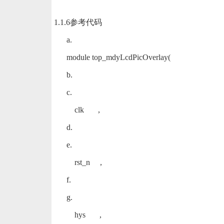
1.1.6参考代码
a.
module top_mdyLcdPicOverlay(
b.
c.
clk ,
d.
e.
rst_n ,
f.
g.
hys ,