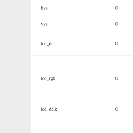
hys
O
vys
O
lcd_de
O
lcd_rgb
O
lcd_dclk
O